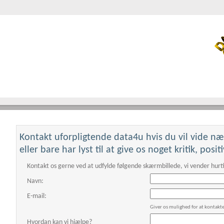
Kontakt uforpligtende data4u hvis du vil vide n
This page can't loa
eller bare har lyst til at give os noget kritik, posi
Do you own this websi
Kontakt os gerne ved at udfylde følgende skærmbillede, vi vender hurti
Navn:
E-mail:
Giver os mulighed for at kontakt
Hvordan kan vi hjælpe?